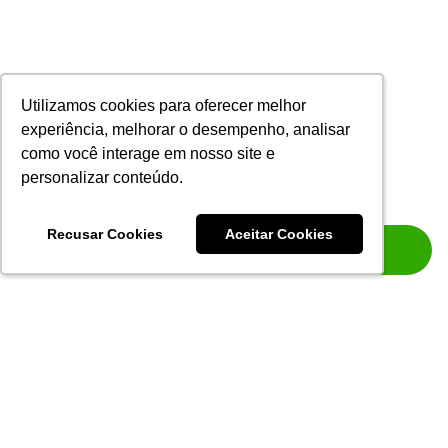
Utilizamos cookies para oferecer melhor
Utilizamos cookies para oferecer melhor
experiência, melhorar o desempenho, analisar
experiência, melhorar o desempenho, analisar
como você interage em nosso site e
como você interage em nosso site e
personalizar conteúdo.
personalizar conteúdo.
Recusar Cookies
Recusar Cookies
Aceitar Cookies
Aceitar Cookies