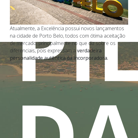
PI
Atualmente, a Excelência possui novos lançamentos
na cidade de Porto Belo, todos com ótima aceitação
de mercado, principalmente no que diz sobre os
diferenciais, pois expressam a
verdadeira
personalidade autêntica da incorporadora.
DA